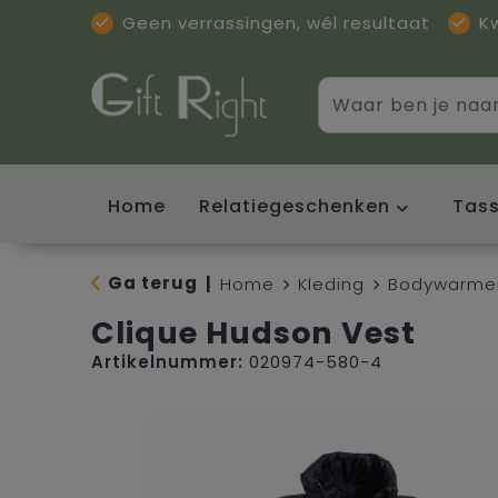
Geen verrassingen, wél resultaat
K
Home
Relatiegeschenken
Tas
Ga terug
|
Home
Kleding
Bodywarme
Clique Hudson Vest
Artikelnummer:
020974-580-4