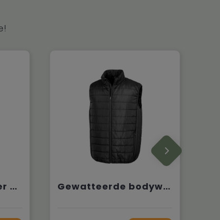
e!
Lichte bodywarmer voor heren
Gewatteerde bodywarmer Core