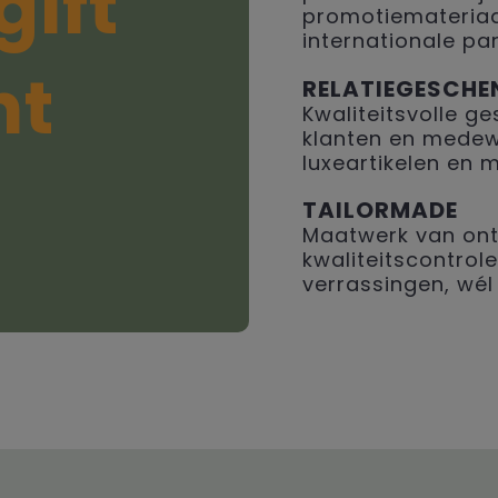
gift
promotiemateriaal
internationale par
ht
RELATIEGESCHE
Kwaliteitsvolle 
klanten en medew
luxeartikelen en 
TAILORMADE
Maatwerk van ont
kwaliteitscontrole
verrassingen, wél 