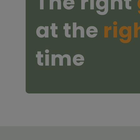
The right
at the
rig
time