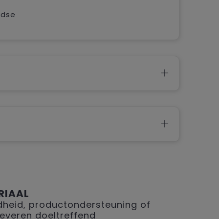
jdse
RIAAL
eid, productondersteuning of
 leveren doeltreffend