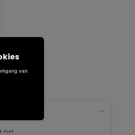
okies
 omgang van
ak met