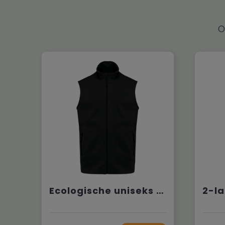
O
Ecologische uniseks bodywarmer van microfleece