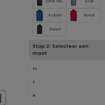
Dark Navy
Grijs
Kobalt
Rood
Zwart
Stap 2: Selecteer een
maat
XS
S
M