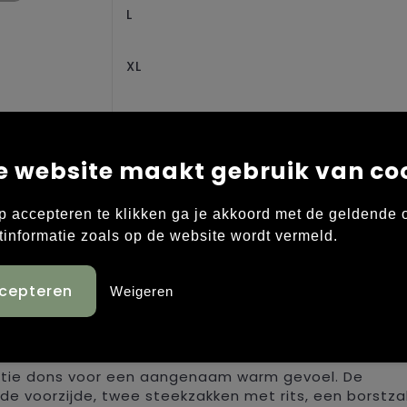
L
XL
XXL
e website maakt gebruik van co
3XL
p accepteren te klikken ga je akkoord met de geldende
4XL
tinformatie zoals op de website wordt vermeld.
Weigeren
tie dons voor een aangenaam warm gevoel. De
 de voorzijde, twee steekzakken met rits, een borstz