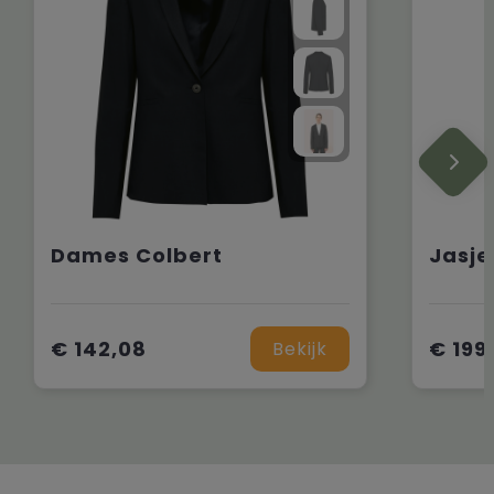
Dames Colbert
Jasje
€ 142,08
€ 199
Bekijk