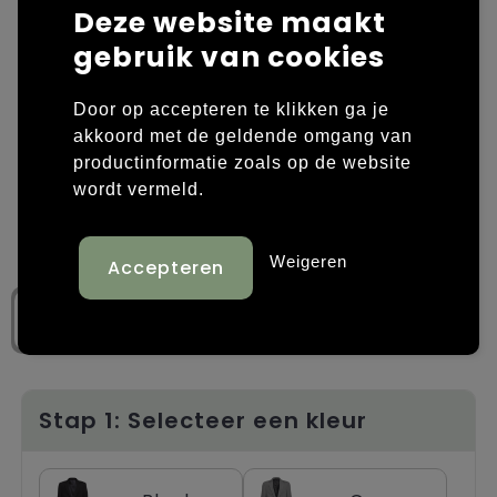
Deze website maakt
Laptop hoezen en tassen
Overige kleding
gebruik van cookies
Overige tassen
Polo's
Door op accepteren te klikken ga je
akkoord met de geldende omgang van
Papieren tassen
Sweaters bedrukken
productinformatie zoals op de website
wordt vermeld.
Promotietassen
T-shirts bedrukken
Reistassen
Vesten bedrukken
Weigeren
Rugzakken
Schoenen bedrukken
Schoudertassen
Strandtassen
Stap 1: Selecteer een kleur
Tassen voor sport