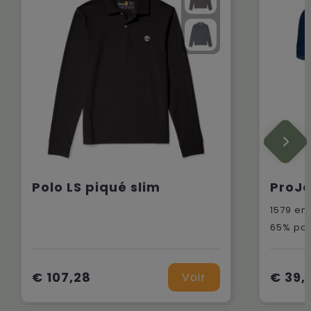
Polo LS piqué slim
1579
en 
€ 107,28
€ 39,
Voir