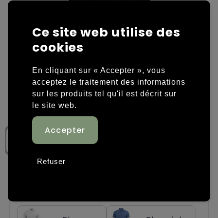
Housses et sacoches ordinateurs portables
Overige kleding
Ce site web utilise des
Overige tassen
Polos
cookies
Sacs en papier
Sweaters personnalisés
En cliquant sur « Accepter », vous
acceptez le traitement des informations
Sacs promotionnels
T-shirts personnalisés
sur les produits tel qu'il est décrit sur
le site web.
Sacs de voyage
Vestes personnalisées
Sacs à dos
Chaussures personnalisées
Sacs porté épaule
Refuser
Sacs de plage
Étape 1: Choisissez une couleur
Tassen voor sport