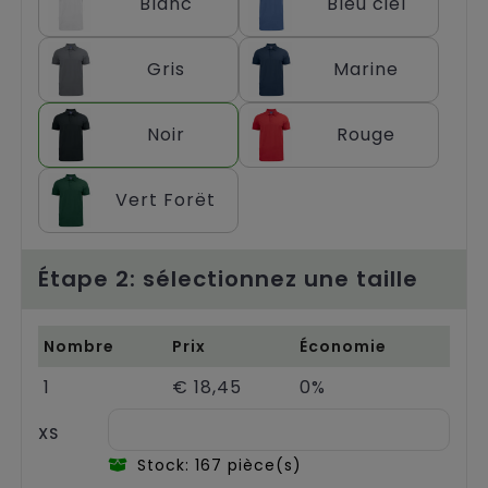
Blanc
Bleu ciel
Chariots
Gris
Marine
Noir
Rouge
Vert Forët
Étape 2: sélectionnez une taille
Nombre
Prix
Économie
1
€ 18,45
0%
XS
Stock: 167 pièce(s)