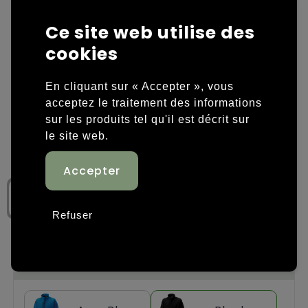
Housses et sacoches ordinateurs portables
Overige kleding
Ce site web utilise des
cookies
Overige tassen
Polos
En cliquant sur « Accepter », vous
Sacs en papier
Sweaters personnalisés
acceptez le traitement des informations
sur les produits tel qu'il est décrit sur
Sacs promotionnels
T-shirts personnalisés
le site web.
Sacs de voyage
Vestes personnalisées
Sacs à dos
Chaussures personnalisées
Sacs porté épaule
Refuser
Sacs de plage
Étape 1: Choisissez une couleur
Tassen voor sport