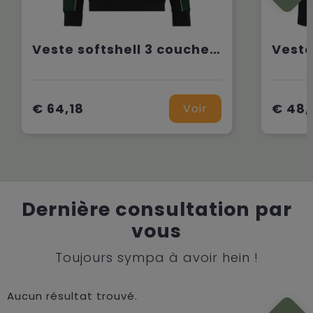
Veste softshell 3 couches BIONIC-FINISH® ECO unisexe
€ 64,18
€ 48,
Voir
Dernière consultation par
vous
Toujours sympa à avoir hein !
Aucun résultat trouvé.