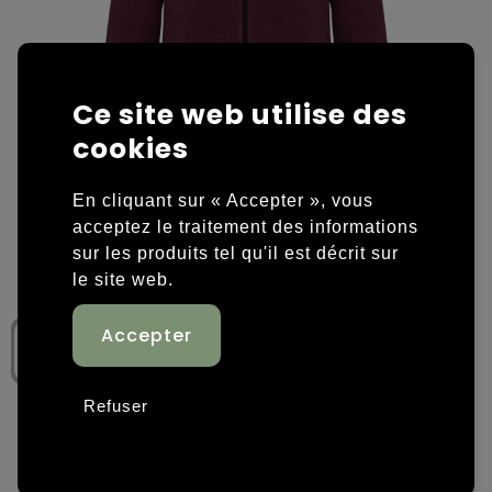
Housses et sacoches ordinateurs portables
Overige kleding
Overige tassen
Polos
Ce site web utilise des
cookies
Sacs en papier
Sweaters personnalisés
Sacs promotionnels
T-shirts personnalisés
En cliquant sur « Accepter », vous
acceptez le traitement des informations
Sacs de voyage
Vestes personnalisées
sur les produits tel qu'il est décrit sur
le site web.
Sacs à dos
Chaussures personnalisées
Sacs porté épaule
Sacs de plage
Refuser
Tassen voor sport
Étape 1: Choisissez une couleur