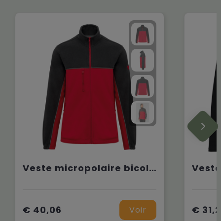
Veste micropolaire bicolore écoresponsable unisexe
€ 40,06
€ 31,
Voir