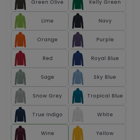
Green Olive
Kelly Green
Lime
Navy
Orange
Purple
Red
Royal Blue
Sage
Sky Blue
Snow Grey
Tropical Blue
True Indigo
White
Wine
Yellow