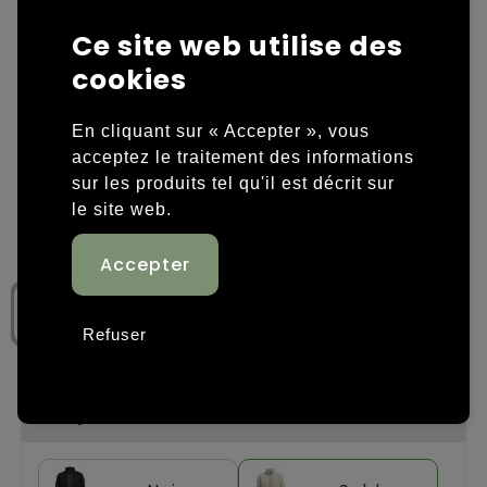
Ce site web utilise des
Housses et sacoches ordinateurs portables
Overige kleding
cookies
Overige tassen
Polos
En cliquant sur « Accepter », vous
Sacs en papier
Sweaters personnalisés
acceptez le traitement des informations
sur les produits tel qu'il est décrit sur
Sacs promotionnels
T-shirts personnalisés
le site web.
Sacs de voyage
Vestes personnalisées
Sacs à dos
Chaussures personnalisées
Refuser
Sacs porté épaule
Sacs de plage
Étape 1: Choisissez une couleur
Tassen voor sport