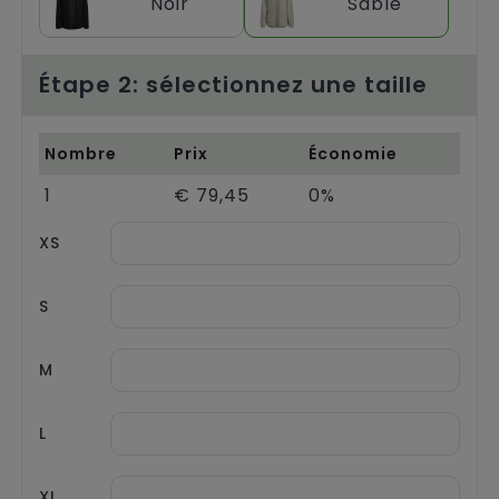
Noir
Sable
Chariots
Étape 2: sélectionnez une taille
Nombre
Prix
Économie
1
€ 79,45
0%
XS
S
M
L
XL