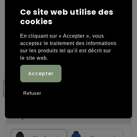
Ce site web utilise des
Housses et sacoches ordinateurs portables
Overige kleding
cookies
Overige tassen
Polos
En cliquant sur « Accepter », vous
Sacs en papier
Sweaters personnalisés
acceptez le traitement des informations
sur les produits tel qu'il est décrit sur
Sacs promotionnels
T-shirts personnalisés
le site web.
Sacs de voyage
Vestes personnalisées
Sacs à dos
Chaussures personnalisées
Refuser
Sacs porté épaule
Sacs de plage
Étape 1: Choisissez une couleur
Tassen voor sport