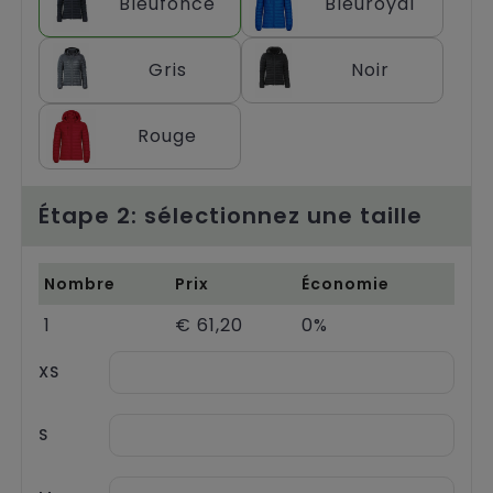
Bleufoncé
Bleuroyal
Chariots
Gris
Noir
Rouge
Étape 2: sélectionnez une taille
Nombre
Prix
Économie
1
€ 61,20
0%
XS
S