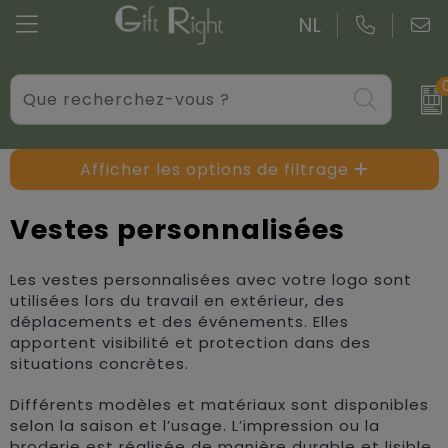
NL
Verres
Serviettes
Blazers
Colis de Noël
Produits électroniques, Gadget et USB
Sacs de courses personnalisés
Bodywarmers
Colis de Noël sur mesure
Afficher les options de filtrage
Objets publicitaires personnalisés
Sacs de petits cadeaux
Casquettes, Chapeaux et Bonnets
Vestes personnalisées
Étuis à stylos
Sacs en jute
Couvertures, Couvertures en molleton et Couss
Les vestes personnalisées avec votre logo sont
utilisées lors du travail en extérieur, des
Soins personnels
Sacs en coton personnalisés
Gants et Echarpes
déplacements et des événements. Elles
apportent visibilité et protection dans des
Ecriture
Sacs pour vêtements
Vestes personnalisées
situations concrètes.
Overige relatiegeschenken
Sacs isotherme et Glacières
Accessoires pour les vêtements
Différents modèles et matériaux sont disponibles
selon la saison et l’usage. L’impression ou la
Valises et trolleys
Chemises personnalisées
broderie est réalisée de manière durable et lisible.