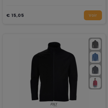
€ 15,05
Voir