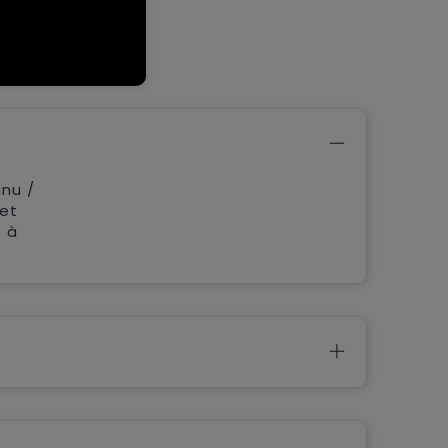
inu /
 et
 à