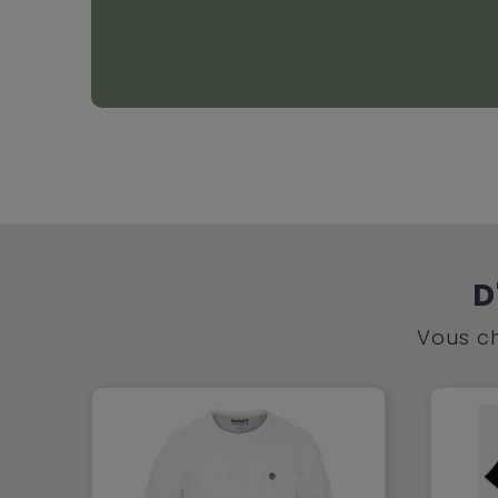
D
Vous ch