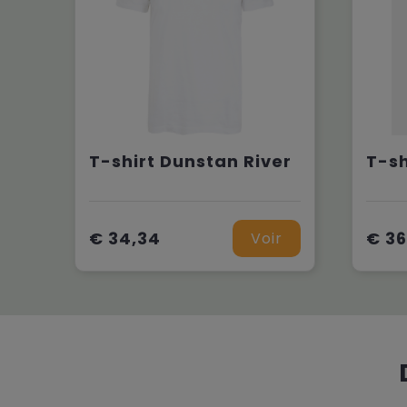
T-shirt Dunstan River
€ 34,34
€ 36
Voir