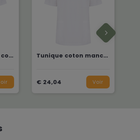
Tunique manches courtes polycoton unisexe
Tunique coton manches courtes unisexe
€ 24,04
oir
Voir
s