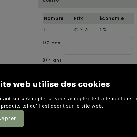
Nombre
Prix
Économie
1
€ 3,70
0%
1/2 ans
3/4 ans
5/6 ans
ite web utilise des cookies
7/8 ans
quant sur « Accepter », vous acceptez le traitement des 
 produits tel qu'il est décrit sur le site web.
9/11
ans
12/13