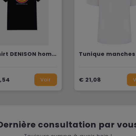
T-shirt DENISON homme (DT6010)
,54
€ 21,08
Voir
V
Dernière consultation par vou