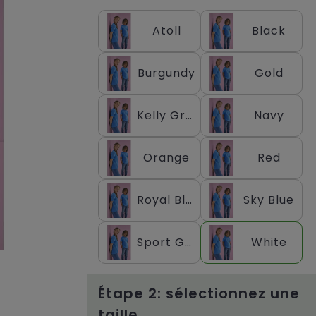
Atoll
Black
Burgundy
Gold
Kelly Green
Navy
Orange
Red
Royal Blue
Sky Blue
Sport Grey
White
Étape 2: sélectionnez une
taille