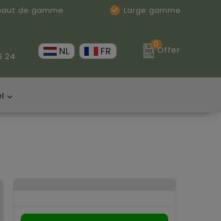
 haut de gamme
Large gamme
0
Offer
NL
FR
6 24
l