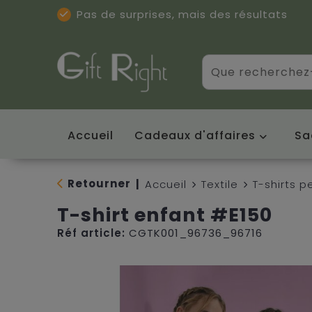
Pas de surprises, mais des résultats
Excellentes critiques
(5/5)
Accueil
Cadeaux d'affaires
Sa
Retourner
|
Accueil
Textile
T-shirts p
T-shirt enfant #E150
Réf article:
CGTK001_96736_96716