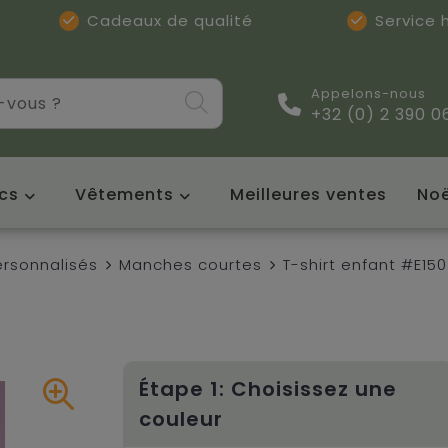
Cadeaux de qualité
Service
Appelons-nous
+32 (0) 2 390 0
cs
Vêtements
Meilleures ventes
Noë
ersonnalisés
Manches courtes
T-shirt enfant #E150
Étape 1: Choisissez une
couleur