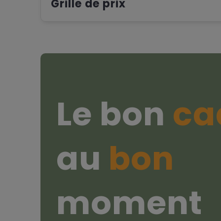
Grille de prix
Le bon
ca
au
bon
moment