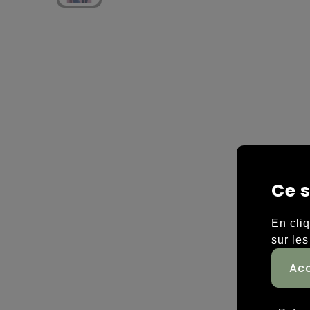
Ce s
En cli
sur les