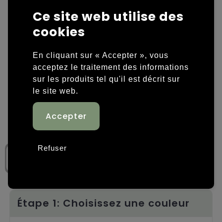
Ce site web utilise des
Housses et sacoches ordinateurs portables
Overige kleding
cookies
Overige tassen
Polos
En cliquant sur « Accepter », vous
Sacs en papier
Sweaters personnalisés
acceptez le traitement des informations
sur les produits tel qu'il est décrit sur
Sacs promotionnels
T-shirts personnalisés
le site web.
Sacs de voyage
Vestes personnalisées
Sacs à dos
Chaussures personnalisées
Refuser
Sacs porté épaule
Sacs de plage
Tassen voor sport
Étape 1: Choisissez une couleur