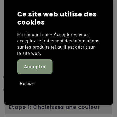
Housses et sacoches ordinateurs portables
Overige kleding
Ce site web utilise des
cookies
Overige tassen
Polos
Sacs en papier
Sweaters personnalisés
En cliquant sur « Accepter », vous
acceptez le traitement des informations
Sacs promotionnels
T-shirts personnalisés
sur les produits tel qu'il est décrit sur
le site web.
Sacs de voyage
Vestes personnalisées
Sacs à dos
Chaussures personnalisées
Sacs porté épaule
Refuser
Sacs de plage
Tassen voor sport
Étape 1: Choisissez une couleur