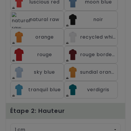
luscious red
moon blue
natural raw
noir
orange
recycled white
rouge
rouge bordeaux
sky blue
sundial orange
tranquil blue
verdigris
Étape 2: Hauteur