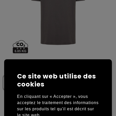
Housses et sacoches ordinateurs portables
Overige kleding
Overige tassen
Polos
Sacs en papier
Sweaters personnalisés
Sacs promotionnels
T-shirts personnalisés
Sacs de voyage
Vestes personnalisées
Sacs à dos
Chaussures personnalisées
Ce site web utilise des
Sacs porté épaule
cookies
Sacs de plage
En cliquant sur « Accepter », vous
acceptez le traitement des informations
Tassen voor sport
Étape 1: Choisissez une couleur
sur les produits tel qu'il est décrit sur
le site web.