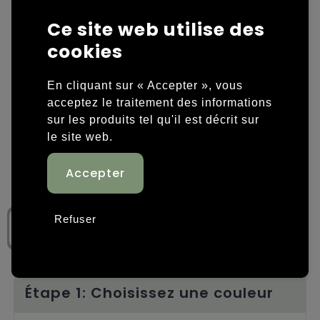
Ce site web utilise des
Housses et sacoches ordinateurs portables
Overige kleding
cookies
Overige tassen
Polos
En cliquant sur « Accepter », vous
Sacs en papier
Sweaters personnalisés
acceptez le traitement des informations
sur les produits tel qu'il est décrit sur
Sacs promotionnels
T-shirts personnalisés
le site web.
Sacs de voyage
Vestes personnalisées
Sacs à dos
Chaussures personnalisées
Refuser
Sacs porté épaule
Sacs de plage
Tassen voor sport
Étape 1: Choisissez une couleur