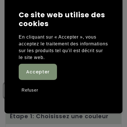
Housses et sacoches ordinateurs portables
Overige kleding
Ce site web utilise des
cookies
Overige tassen
Polos
Sacs en papier
Sweaters personnalisés
En cliquant sur « Accepter », vous
acceptez le traitement des informations
Sacs promotionnels
T-shirts personnalisés
sur les produits tel qu'il est décrit sur
le site web.
Sacs de voyage
Vestes personnalisées
Sacs à dos
Chaussures personnalisées
Sacs porté épaule
Refuser
Sacs de plage
Tassen voor sport
Étape 1: Choisissez une couleur