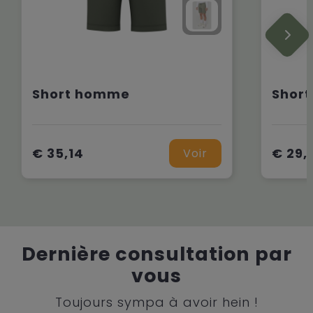
Short homme
Shor
€ 35,14
€ 29,
Voir
Dernière consultation par
vous
Toujours sympa à avoir hein !