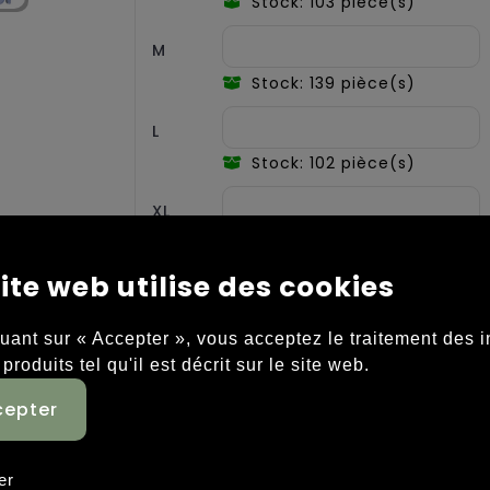
Stock: 103 pièce(s)
M
Stock: 139 pièce(s)
L
Stock: 102 pièce(s)
XL
Stock: 59 pièce(s)
ite web utilise des cookies
XXL
Stock: 53 pièce(s)
quant sur « Accepter », vous acceptez le traitement des 
 produits tel qu'il est décrit sur le site web.
3XL
Stock: 40 pièce(s)
4XL
er
Stock: 63 pièce(s)