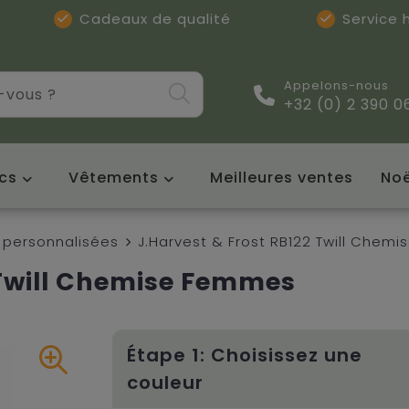
Cadeaux de qualité
Service
Appelons-nous
+32 (0) 2 390 0
cs
Vêtements
Meilleures ventes
Noë
personnalisées
J.Harvest & Frost RB122 Twill Chem
 Twill Chemise Femmes
Étape 1: Choisissez une
couleur