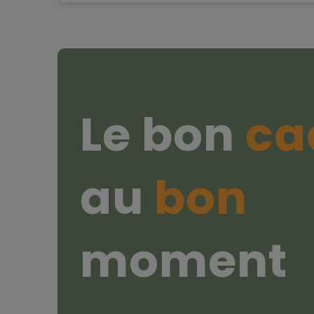
Le bon
ca
au
bon
moment