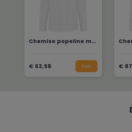
Chemise popeline manches longues homme
€ 63,58
€ 87
Voir