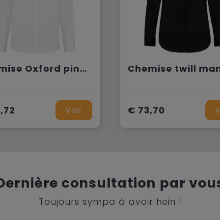
Chemise Oxford pinpoint manches longues homme
,72
€ 73,70
Voir
V
Dernière consultation par vou
Toujours sympa à avoir hein !