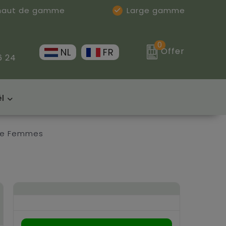
 haut de gamme
Large gamme
0
Offer
NL
FR
6 24
l
ise Femmes