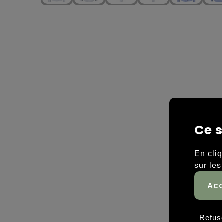
Ce s
En cli
sur les
Refus