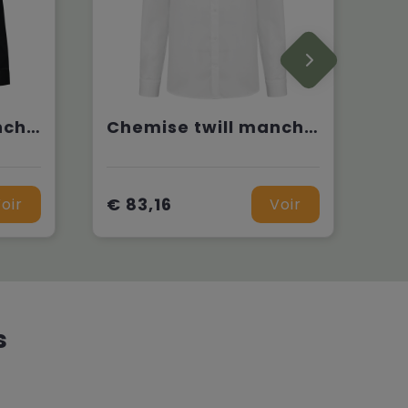
Chemise twill manches longues femme
Chemise twill manches longues homme
€ 83,16
oir
Voir
s