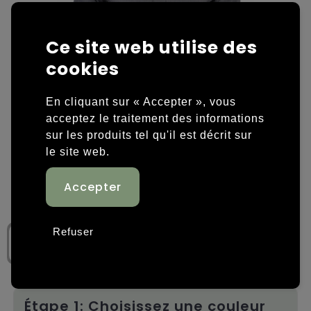
Housses et sacoches ordinateurs portables
Overige kleding
Ce site web utilise des
Overige tassen
Polos
cookies
Sacs en papier
Sweaters personnalisés
En cliquant sur « Accepter », vous
acceptez le traitement des informations
Sacs promotionnels
T-shirts personnalisés
sur les produits tel qu'il est décrit sur
le site web.
Sacs de voyage
Vestes personnalisées
Sacs à dos
Chaussures personnalisées
Sacs porté épaule
Refuser
Sacs de plage
Tassen voor sport
Étape 1: Choisissez une couleur