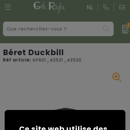
NL
Verres
Serviettes
Blazers
Colis de Noël
Produits électroniques, Gadget et USB
Sacs de courses personnalisés
Bodywarmers
Colis de Noël sur mesure
Béret Duckbill
Réf article:
KP601_43521_43520
Objets publicitaires personnalisés
Sacs de petits cadeaux
Casquettes, Chapeaux et Bonnets
Étuis à stylos
Sacs en jute
Couvertures, Couvertures en molleton et Couss
Soins personnels
Sacs en coton personnalisés
Gants et Echarpes
Ecriture
Sacs pour vêtements
Vestes personnalisées
Overige relatiegeschenken
Sacs isotherme et Glacières
Accessoires pour les vêtements
Ce site web utilise des
Valises et trolleys
Chemises personnalisées