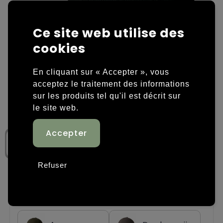
Housses et sacoches ordinateurs portables
Overige kleding
Ce site web utilise des
Overige tassen
Polos
cookies
Sacs en papier
Sweaters personnalisés
En cliquant sur « Accepter », vous
acceptez le traitement des informations
Sacs promotionnels
T-shirts personnalisés
sur les produits tel qu'il est décrit sur
le site web.
Sacs de voyage
Vestes personnalisées
Sacs à dos
Chaussures personnalisées
Sacs porté épaule
Refuser
Sacs de plage
Étape 1: Choisissez une couleur
Tassen voor sport