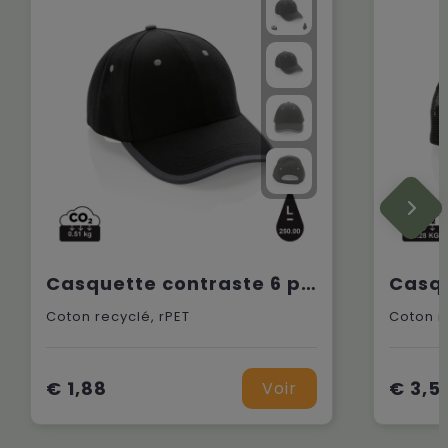
Casquette contraste 6 panneaux coton recyclé Impact AWARE™
Coton recyclé, rPET
Coton r
€ 1,88
€ 3,5
Voir