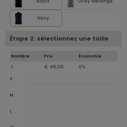
Black
Grey Melange
Chariots
Navy
Étape 2: sélectionnez une taille
Nombre
Prix
Économie
1
€ 46,00
0%
S
M
L