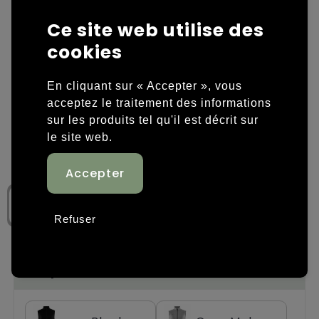
Ce site web utilise des
Housses et sacoches ordinateurs portables
Overige kleding
cookies
Overige tassen
Polos
En cliquant sur « Accepter », vous
Sacs en papier
Sweaters personnalisés
acceptez le traitement des informations
sur les produits tel qu'il est décrit sur
Sacs promotionnels
T-shirts personnalisés
le site web.
Sacs de voyage
Vestes personnalisées
Sacs à dos
Chaussures personnalisées
Refuser
Sacs porté épaule
Sacs de plage
Étape 1: Choisissez une couleur
Tassen voor sport