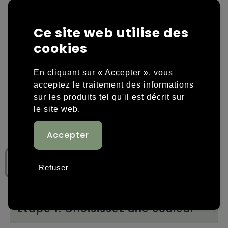
Housses et sacoches ordinateurs portables
Overige kleding
Ce site web utilise des
Overige tassen
Polos
cookies
Sacs en papier
Sweaters personnalisés
En cliquant sur « Accepter », vous
acceptez le traitement des informations
Sacs promotionnels
T-shirts personnalisés
sur les produits tel qu'il est décrit sur
le site web.
Sacs de voyage
Vestes personnalisées
Sacs à dos
Chaussures personnalisées
Sacs porté épaule
Refuser
Sacs de plage
Tassen voor sport
Étape 1: Choisissez une couleur