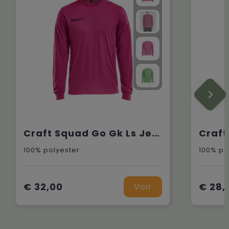
Craft Squad Go Gk Ls Jersey M
100% polyester.
100% po
€ 32,00
€ 28,
Voir