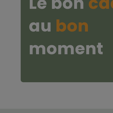
Le bon
ca
au
bon
moment