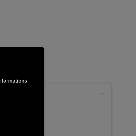
informations
s
t
tails
 design
 et