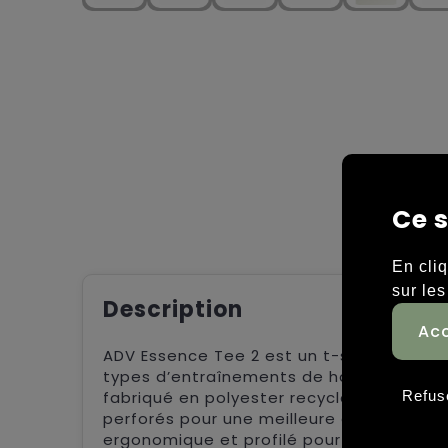
Ce s
En cli
sur les
Description
ADV Essence Tee 2 est un t-shirt d’entra
types d’entraînements de haute intensité
fabriqué en polyester recyclé et en élas
Refus
perforés pour une meilleure aération. De
ergonomique et profilé pour un ajusteme