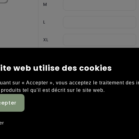
M
L
XL
XXL
ite web utilise des cookies
quant sur « Accepter », vous acceptez le traitement des 
 produits tel qu'il est décrit sur le site web.
înement doux et fonctionnel conçu pour la plupart de
. 120 g/m2. Ce t-shirt d’entraînement polyvalent es
thanne. Il comporte des panneaux en maille et des dé
er
 plus, ce t-shirt d’entraînement avancé est doté d’un
nt optimal et une liberté de mouvement. • Polyester