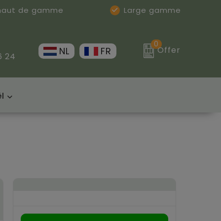
 haut de gamme
Large gamme
0
Offer
NL
FR
6 24
l