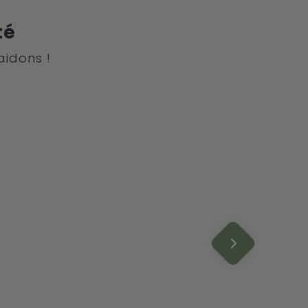
té
aidons !