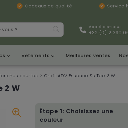
Cadeaux de qualité
Service
Appelons-nous
+32 (0) 2 390 0
cs
Vêtements
Meilleures ventes
Noë
anches courtes
Craft ADV Essence Ss Tee 2 W
e 2 W
Étape 1: Choisissez une
couleur