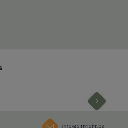
s
info@giftright.be