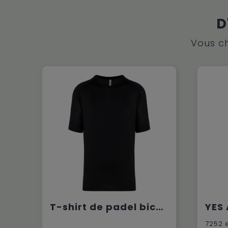
D
Vous ch
T-shirt de padel bicolore à manches raglan homme
7252
e