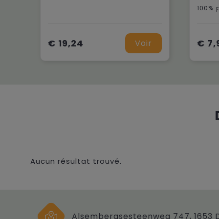
100% 
€ 19,24
€ 7,
Voir
Aucun résultat trouvé.
Alsembergsesteenweg 747, 1653 