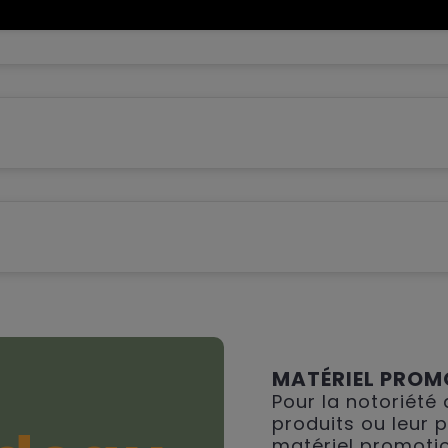
maille et détails perforés • Forme ergonomique • Co
MATÉRIEL PROM
Pour la notoriété
produits ou leur 
matériel promotio