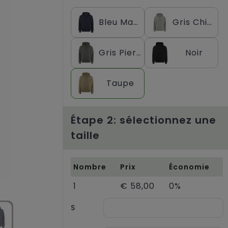
Bleu Marine
Gris Chiné
Gris Pierre de Lave
Noir
Taupe
Étape 2: sélectionnez une
taille
Nombre
Prix
Économie
1
€ 58,00
0%
S