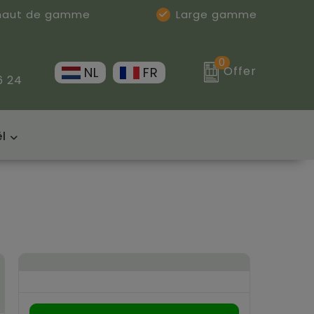
 haut de gamme
Large gamme
0
Offer
NL
FR
6 24
l