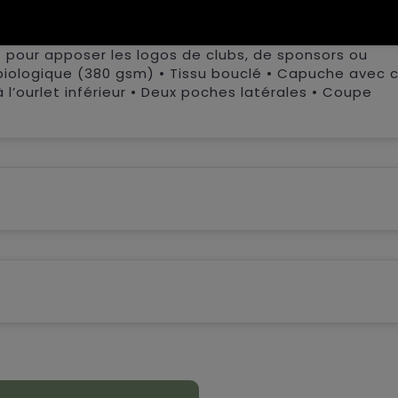
 d’un cordon de serrage au niveau de la capuche pour 
térales pratiques, ce qui le rend à la fois pratique 
it pour apposer les logos de clubs, de sponsors ou
 biologique (380 gsm) • Tissu bouclé • Capuche avec 
l’ourlet inférieur • Deux poches latérales • Coupe