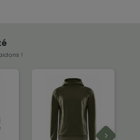
té
aidons !