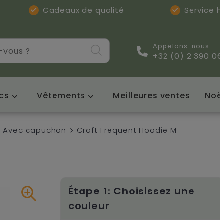
Cadeaux de qualité
Service
Appelons-nous
+32 (0) 2 390 0
cs
Vêtements
Meilleures ventes
Noë
Avec capuchon
Craft Frequent Hoodie M
Étape 1: Choisissez une
couleur