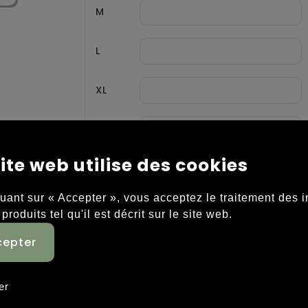
M
L
XL
XXL
ite web utilise des cookies
3XL
quant sur « Accepter », vous acceptez le traitement des 
 produits tel qu'il est décrit sur le site web.
er
 décontracté conçu pour être porté au quotidien. C
 en coton épais bouclé, qui sont de petites boucles