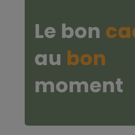
Le bon
ca
au
bon
moment