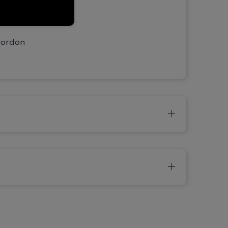
un
et
cordon