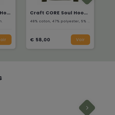
Craft Community Hoodie M
Craft CORE Soul Hood Sweatshirt M
n.
48% coton, 47% polyester, 5% élastanne.
€ 58,00
oir
Voir
s