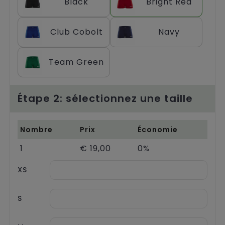
Black
Bright Red
Chariots
Club Cobolt
Navy
Team Green
Étape 2: sélectionnez une taille
Nombre
Prix
Économie
1
€ 19,00
0%
XS
S