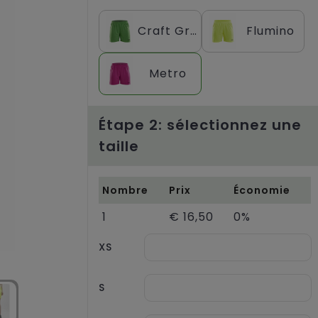
Craft Green
Flumino
Metro
Étape 2: sélectionnez une
taille
Nombre
Prix
Économie
1
€ 16,50
0%
XS
S