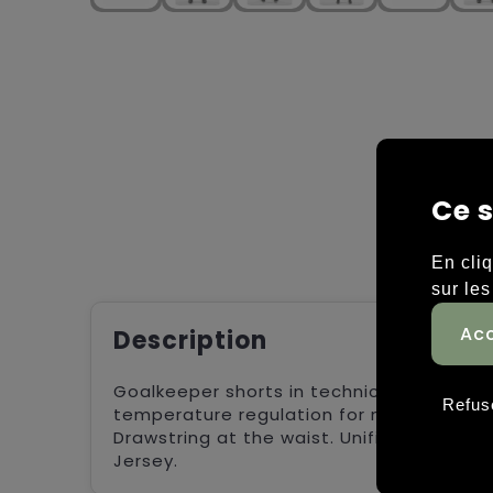
Ce s
En cli
sur les
Description
Goalkeeper shorts in technical fabric wi
Refus
temperature regulation for maximum perf
Drawstring at the waist. Unified classic
Jersey.