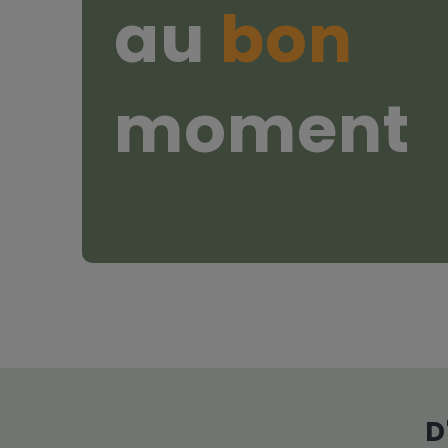
au
bon
moment
D