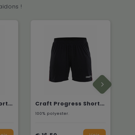
aidons !
Craft Progress Short Contrast M
Craft Progress Short Contrast W
100% polyester.