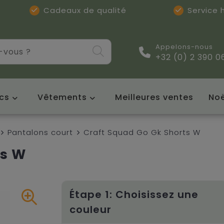
Cadeaux de qualité
Service
Appelons-nous
+32 (0) 2 390 0
cs
Vêtements
Meilleures ventes
Noë
Pantalons court
Craft Squad Go Gk Shorts W
ts W
Étape 1: Choisissez une
couleur