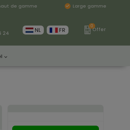
 haut de gamme
Large gamme
0
Offer
NL
FR
6 24
l