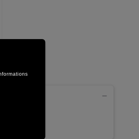
informations
effect.
ad GK