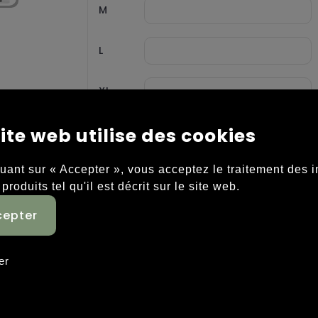
M
L
XL
ite web utilise des cookies
XXL
quant sur « Accepter », vous acceptez le traitement des 
 produits tel qu'il est décrit sur le site web.
th excellent moisture-wicking properties and body
er
ormance. Fit and mobility thanks to a good stretch 
 cut. To be combined with Progress GK Jersey and Squ