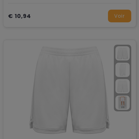
€ 10,94
Voir