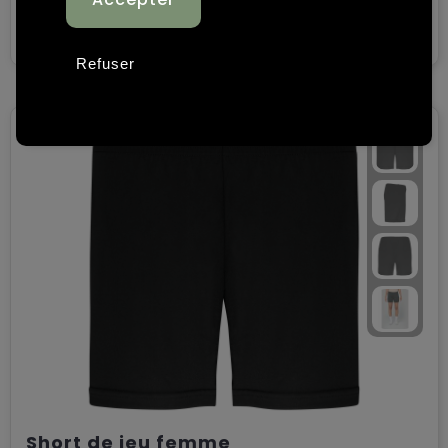
€ 3,90
Voir
Refuser
Short de jeu femme