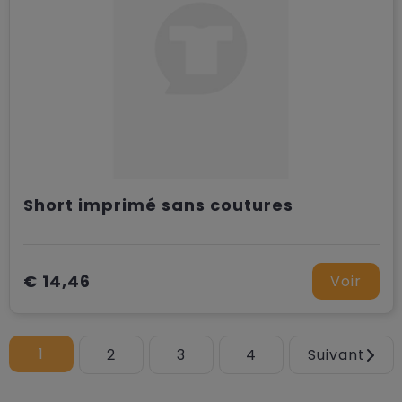
Short imprimé sans coutures
€ 14,46
Voir
1
2
3
4
Suivant