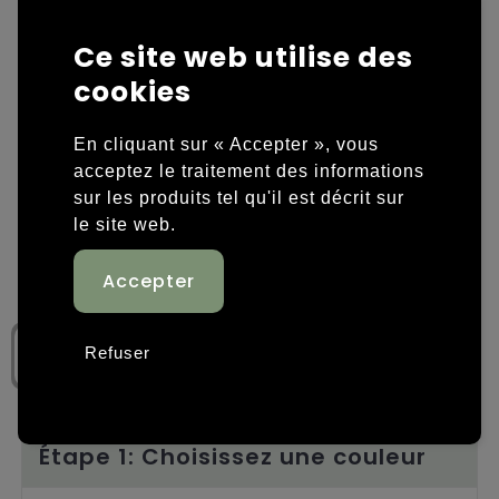
Housses et sacoches ordinateurs portables
Overige kleding
Ce site web utilise des
cookies
Overige tassen
Polos
Sacs en papier
Sweaters personnalisés
En cliquant sur « Accepter », vous
acceptez le traitement des informations
Sacs promotionnels
T-shirts personnalisés
sur les produits tel qu'il est décrit sur
le site web.
Sacs de voyage
Vestes personnalisées
Sacs à dos
Chaussures personnalisées
Sacs porté épaule
Refuser
Sacs de plage
Tassen voor sport
Étape 1: Choisissez une couleur