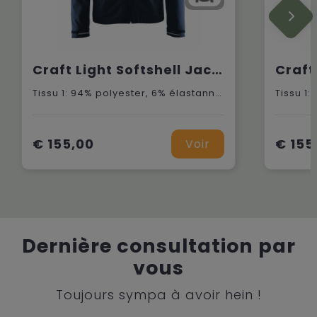
Craft Light Softshell Jacket M
Tissu 1: 94% polyester, 6% élastanne. Tissu 2: 100% polyester.
€ 155,00
€ 155
Voir
Dernière consultation par
vous
Toujours sympa à avoir hein !