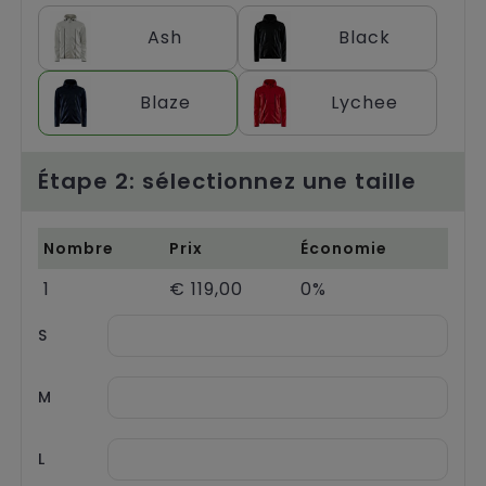
Chariots
Ash
Black
Blaze
Lychee
Étape 2: sélectionnez une taille
Nombre
Prix
Économie
1
€ 119,00
0%
S
M
L