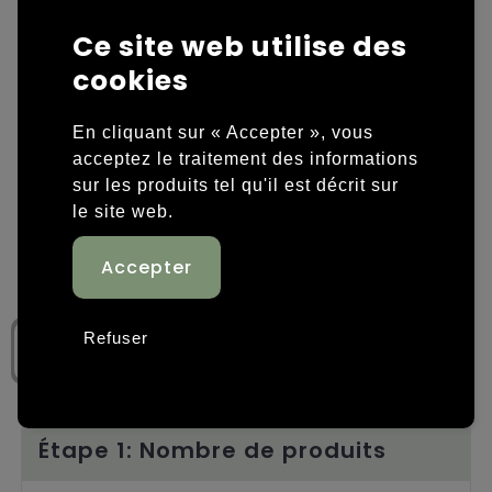
Ce site web utilise des
Housses et sacoches ordinateurs portables
Overige kleding
cookies
Overige tassen
Polos
En cliquant sur « Accepter », vous
Sacs en papier
Sweaters personnalisés
acceptez le traitement des informations
sur les produits tel qu'il est décrit sur
Sacs promotionnels
T-shirts personnalisés
le site web.
Sacs de voyage
Vestes personnalisées
Sacs à dos
Chaussures personnalisées
Refuser
Sacs porté épaule
Sacs de plage
Tassen voor sport
Étape 1: Nombre de produits