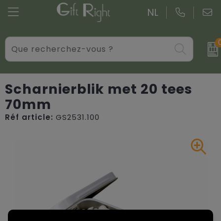
NL
Verres
Serviettes
Blazers
Colis de Noël
Produits électroniques, Gadget et USB
Sacs de courses personnalisés
Bodywarmers
Colis de Noël sur mesure
Scharnierblik met 20 tees
70mm
Objets publicitaires personnalisés
Sacs de petits cadeaux
Casquettes, Chapeaux et Bonnets
Réf article:
GS2531.100
Étuis à stylos
Sacs en jute
Couvertures, Couvertures en molleton et Couss
Soins personnels
Sacs en coton personnalisés
Gants et Echarpes
Ecriture
Sacs pour vêtements
Vestes personnalisées
Overige relatiegeschenken
Sacs isotherme et Glacières
Accessoires pour les vêtements
Valises et trolleys
Chemises personnalisées