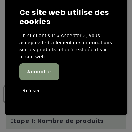
Ce site web utilise des
Housses et sacoches ordinateurs portables
Overige kleding
cookies
Overige tassen
Polos
En cliquant sur « Accepter », vous
Sacs en papier
Sweaters personnalisés
acceptez le traitement des informations
sur les produits tel qu'il est décrit sur
Sacs promotionnels
T-shirts personnalisés
le site web.
Sacs de voyage
Vestes personnalisées
Sacs à dos
Chaussures personnalisées
Refuser
Sacs porté épaule
Sacs de plage
Tassen voor sport
Étape 1: Nombre de produits