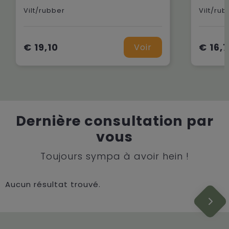
Vilt/rubber
Vilt/rub
€ 19,10
€ 16,
Voir
Dernière consultation par
vous
Toujours sympa à avoir hein !
Aucun résultat trouvé.