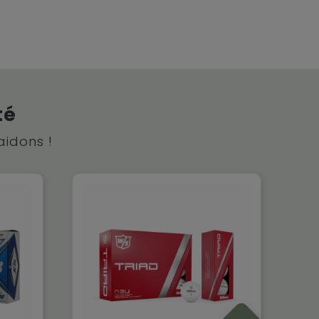
té
aidons !