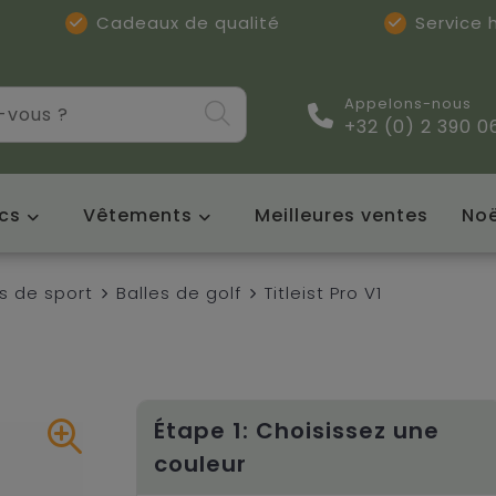
Cadeaux de qualité
Service
Appelons-nous
+32 (0) 2 390 0
cs
Vêtements
Meilleures ventes
Noë
s de sport
Balles de golf
Titleist Pro V1
Étape 1: Choisissez une
couleur