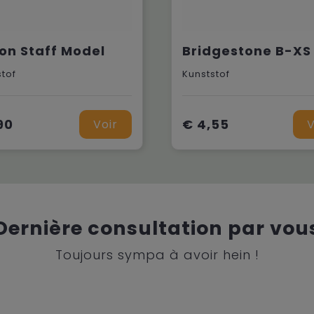
on Staff Model
Bridgestone B-XS
stof
Kunststof
90
€ 4,55
Voir
V
Dernière consultation par vou
Toujours sympa à avoir hein !