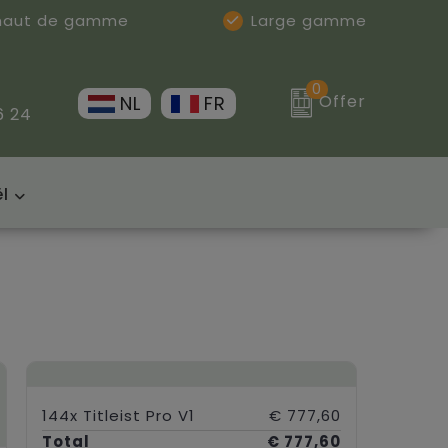
 haut de gamme
Large gamme
0
Offer
NL
FR
6 24
l
144x Titleist Pro V1
€ 777,60
Total
€ 777,60