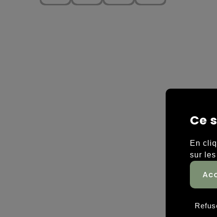
Ce s
En cli
sur les
Refus