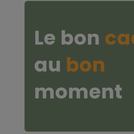
Le bon
ca
au
bon
moment