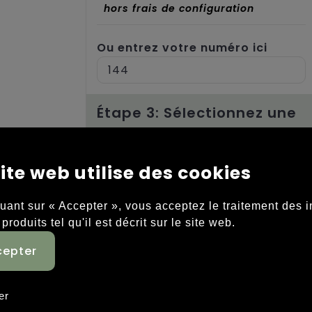
hors frais de configuration
Ou entrez votre numéro ici
Étape 3: Sélectionnez une
opération
ite web utilise des cookies
Front side (28 x 10 mm)
Sans marquage
1
quant sur « Accepter », vous acceptez le traitement des 
2
3
 produits tel qu'il est décrit sur le site web.
4
Pleine couleur
er