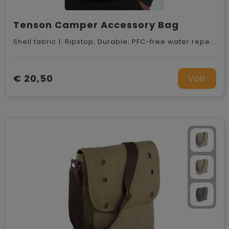
Tenson Camper Accessory Bag
Shell fabric 1; Ripstop; Durable; PFC-free water repellent finish; 100% Recycled Polyester ;Shell fabric 2; Reinforcement, Durable, PFC-free water repellent finish; 100% Recycled Polyester
€ 20,50
Voir