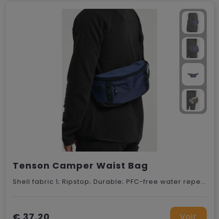
Tenson Camper Waist Bag
Shell fabric 1; Ripstop; Durable; PFC-free water repellent finish; 100% Recycled Polyester ;Shell fabric 2; Reinforcement, Durable, PFC-free water repellent finish; 100% Recycled Polyester ;Lining; 100% Recycled Polyester
€ 37,20
Voir