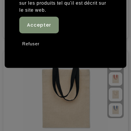
PATNA - Petit sac en coton
sur les produits tel qu'il est décrit sur
le site web.
€ 0,54
Voir
Refuser