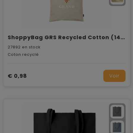
ShoppyBag GRS Recycled Cotton (140 g/m²) sac shopping
27892
en stock
Coton recyclé
€ 0,98
Voir