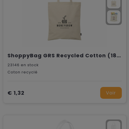
ShoppyBag GRS Recycled Cotton (180 g/m²) sac shopping
23146
en stock
Coton recyclé
€ 1,32
Voir