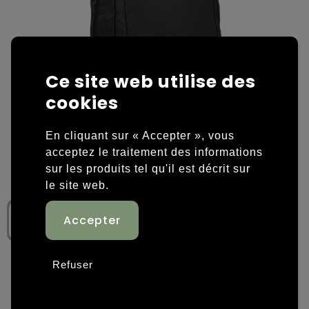
Housses et sacoches ordinateurs portables
Overige kleding
Overige tassen
Polos
Ce site web utilise des
Sacs en papier
Sweaters personnalisés
cookies
Sacs promotionnels
T-shirts personnalisés
En cliquant sur « Accepter », vous
Sacs de voyage
Vestes personnalisées
acceptez le traitement des informations
sur les produits tel qu'il est décrit sur
Sacs à dos
Chaussures personnalisées
le site web.
Sacs porté épaule
Sacs de plage
Refuser
Tassen voor sport
Étape 1: Nombre de produits