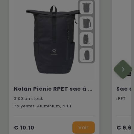
Nolan Picnic RPET sac à dos
3100
en stock
rPET
Polyester, Aluminium, rPET
€ 10,10
€ 9,6
Voir