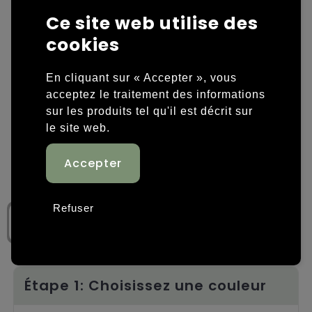
Ce site web utilise des
Housses et sacoches ordinateurs portables
Overige kleding
cookies
Overige tassen
Polos
En cliquant sur « Accepter », vous
Sacs en papier
Sweaters personnalisés
acceptez le traitement des informations
sur les produits tel qu'il est décrit sur
Sacs promotionnels
T-shirts personnalisés
le site web.
Sacs de voyage
Vestes personnalisées
Sacs à dos
Chaussures personnalisées
Refuser
Sacs porté épaule
Sacs de plage
Tassen voor sport
Étape 1: Choisissez une couleur