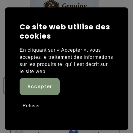
Housses et sacoches ordinateurs portables
Overige kleding
Ce site web utilise des
Overige tassen
Polos
cookies
Sacs en papier
Sweaters personnalisés
En cliquant sur « Accepter », vous
Sacs promotionnels
T-shirts personnalisés
acceptez le traitement des informations
sur les produits tel qu'il est décrit sur
Sacs de voyage
Vestes personnalisées
le site web.
Sacs à dos
Chaussures personnalisées
Sacs porté épaule
Refuser
Sacs de plage
Étape 1: Choisissez une couleur
Tassen voor sport