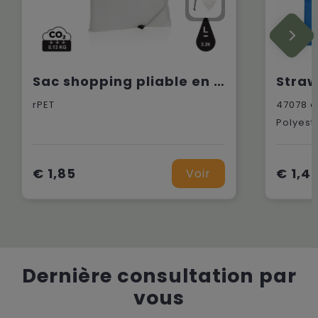
Sac shopping pliable en rPET 190T Impact AWARE™
rPET
47078
e
Polyeste
€ 1,85
€ 1,4
Voir
Dernière consultation par
vous