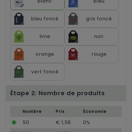
blanc
bleu
Chariots
bleu foncé
gris foncé
lime
noir
orange
rouge
vert foncé
Étape 2: Nombre de produits
Nombre
Prix
Économie
50
€ 1,58
0%