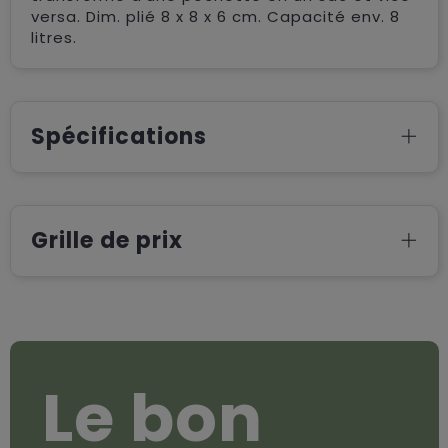
versa. Dim. plié 8 x 8 x 6 cm. Capacité env. 8
litres.
Spécifications
Grille de prix
Le bon