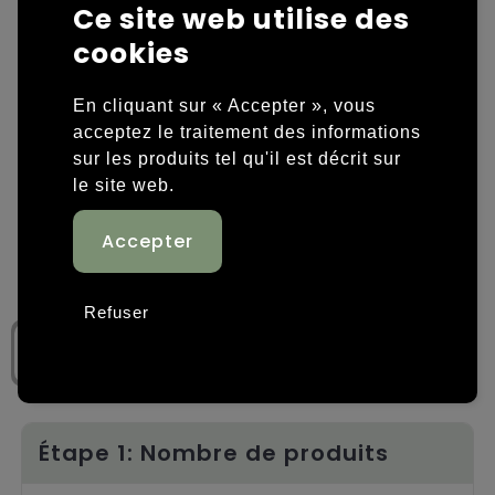
Ce site web utilise des
Housses et sacoches ordinateurs portables
Overige kleding
cookies
Overige tassen
Polos
En cliquant sur « Accepter », vous
acceptez le traitement des informations
Sacs en papier
Sweaters personnalisés
sur les produits tel qu'il est décrit sur
le site web.
Sacs promotionnels
T-shirts personnalisés
Sacs de voyage
Vestes personnalisées
Sacs à dos
Chaussures personnalisées
Refuser
Sacs porté épaule
Sacs de plage
Tassen voor sport
Étape 1: Nombre de produits