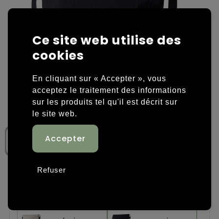
Housses et sacoches ordinateurs portables
Overige kleding
Ce site web utilise des
Overige tassen
Polos
cookies
Sacs en papier
Sweaters personnalisés
En cliquant sur « Accepter », vous
Sacs promotionnels
T-shirts personnalisés
acceptez le traitement des informations
sur les produits tel qu'il est décrit sur
Sacs de voyage
Vestes personnalisées
le site web.
Sacs à dos
Chaussures personnalisées
Sacs porté épaule
Refuser
Sacs de plage
Étape 1: Choisissez une couleur
Tassen voor sport