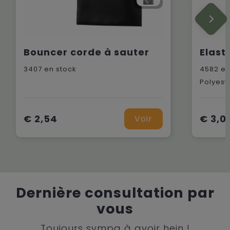
Bouncer corde à sauter
3407
en stock
4582
en
Polyeste
€ 2,54
€ 3,0
Voir
Dernière consultation par
vous
Toujours sympa à avoir hein !