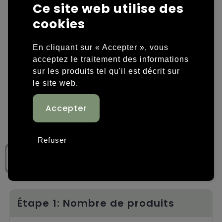
Ce site web utilise des
Housses et sacoches ordinateurs portables
Overige kleding
cookies
Overige tassen
Polos
En cliquant sur « Accepter », vous
acceptez le traitement des informations
Sacs en papier
Sweaters personnalisés
sur les produits tel qu'il est décrit sur
le site web.
Sacs promotionnels
T-shirts personnalisés
Sacs de voyage
Vestes personnalisées
Sacs à dos
Chaussures personnalisées
Refuser
Sacs porté épaule
Sacs de plage
Tassen voor sport
Étape 1: Nombre de produits