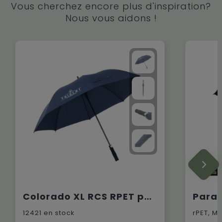
Vous cherchez encore plus d'inspiration?
Nous vous aidons !
Colorado XL RCS RPET parapluie 29 inch
12421
en stock
rPET, Mé