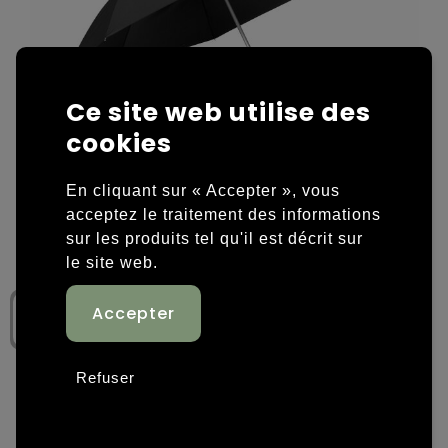
Housses et sacoches ordinateurs portables
Overige kleding
Overige tassen
Polos
Ce site web utilise des
Sacs en papier
Sweaters personnalisés
cookies
Sacs promotionnels
T-shirts personnalisés
En cliquant sur « Accepter », vous
acceptez le traitement des informations
Sacs de voyage
Vestes personnalisées
sur les produits tel qu'il est décrit sur
le site web.
Sacs à dos
Chaussures personnalisées
Sacs porté épaule
Sacs de plage
Refuser
Tassen voor sport
Étape 1: Choisissez une couleur