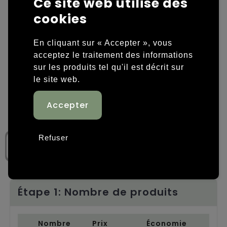
Ce site web utilise des
cookies
Housses et sacoches ordinateurs portables
Overige kleding
Overige tassen
Polos
En cliquant sur « Accepter », vous
acceptez le traitement des informations
Sacs en papier
Sweaters personnalisés
sur les produits tel qu'il est décrit sur
le site web.
Sacs promotionnels
T-shirts personnalisés
Sacs de voyage
Vestes personnalisées
Sacs à dos
Chaussures personnalisées
Refuser
Sacs porté épaule
Sacs de plage
Étape 1: Nombre de produits
Tassen voor sport
Nombre
Prix
Économie