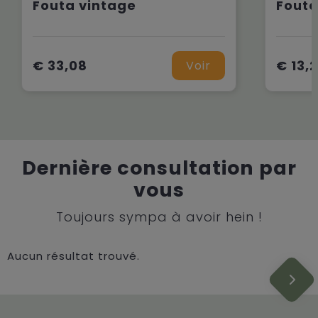
Fouta vintage
Fouta
€ 33,08
€ 13,
Voir
Dernière consultation par
vous
Toujours sympa à avoir hein !
Aucun résultat trouvé.