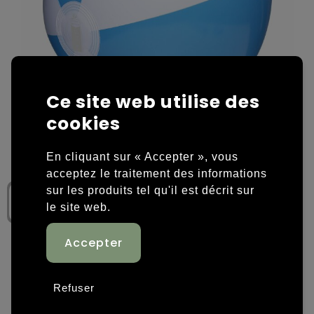
Housses et sacoches ordinateurs portables
Overige kleding
Overige tassen
Polos
Sacs en papier
Sweaters personnalisés
Ce site web utilise des
cookies
Sacs promotionnels
T-shirts personnalisés
Sacs de voyage
Vestes personnalisées
En cliquant sur « Accepter », vous
acceptez le traitement des informations
Sacs à dos
Chaussures personnalisées
sur les produits tel qu'il est décrit sur
le site web.
Sacs porté épaule
Sacs de plage
Étape 1: Choisissez une couleur
Tassen voor sport
Refuser