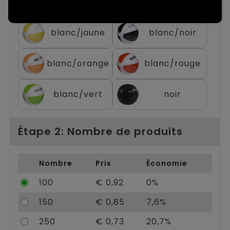
blanc/bleu
blanc/bleu foncé
Chariots
blanc/jaune
blanc/noir
blanc/orange
blanc/rouge
blanc/vert
noir
Étape 2: Nombre de produits
Nombre
Prix
Économie
100
€ 0,92
0%
150
€ 0,85
7,6%
250
€ 0,73
20,7%