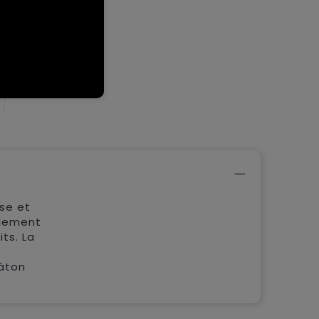
se et
alement
ts. La
bâton