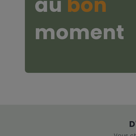
au
bon
moment
D
Vous ch