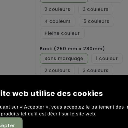
2
3
4
5
Pleine couleur
Back (250 mm x 280mm)
Sans marquage
1
2
3
4
5
ite web utilise des cookies
Pleine couleur
quant sur « Accepter », vous acceptez le traitement des 
Red stick side 1 (150 mm x
 produits tel qu'il est décrit sur le site web.
35mm)
Sans marquage
Graver