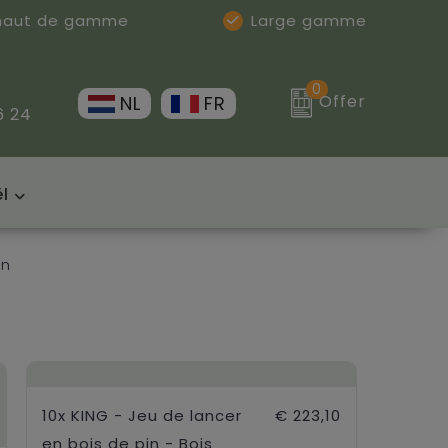
 haut de gamme
Large gamme
0
Offer
NL
FR
6 24
l
in
10x KING - Jeu de lancer
€ 223,10
en bois de pin - Bois