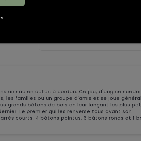
Red stick side 2 (150 mm x
er
35mm)
Sans marquage
Graver
ns un sac en coton à cordon. Ce jeu, d'origine suédoi
s, les familles ou un groupe d'amis et se joue génér
plus grands bâtons de bois en leur lançant les plus peti
dernier. Le premier qui les renverse tous avant son
rrés courts, 4 bâtons pointus, 6 bâtons ronds et 1 