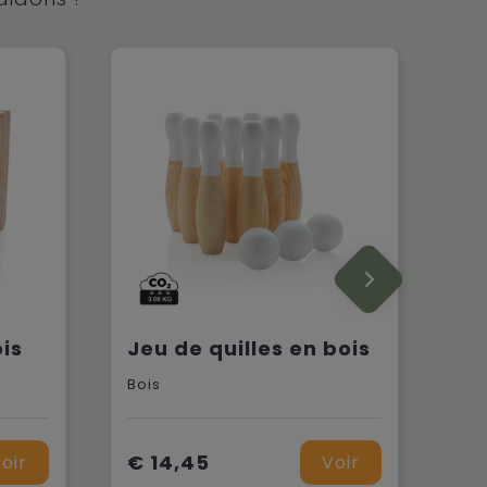
is
Jeu de quilles en bois
Bois
€ 14,45
oir
Voir