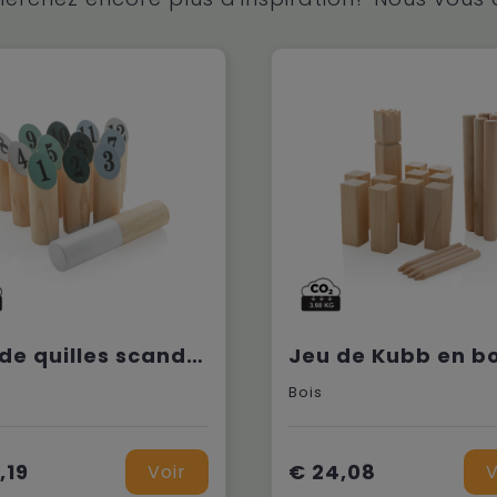
Jeu de quilles scandinaves en bois
Jeu de Kubb en bo
Bois
,19
€ 24,08
Voir
V