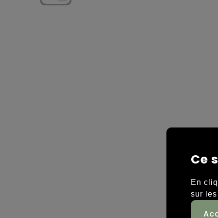
Ce s
En cli
sur les