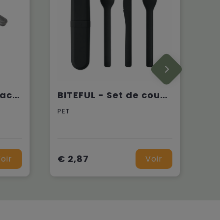
Set de couverts Black+Blum
BITEFUL - Set de couverts et étui en PLA
PET
€ 2,87
oir
Voir