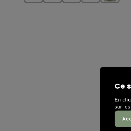
Ce s
En cli
sur les