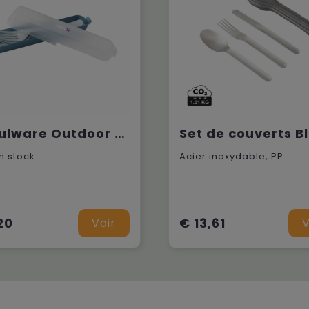
Circulware Outdoor 6-piece Ensemble de couverts
n stock
Acier inoxydable, PP
20
€ 13,61
Voir
V