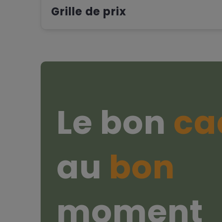
Grille de prix
Le bon
ca
au
bon
moment