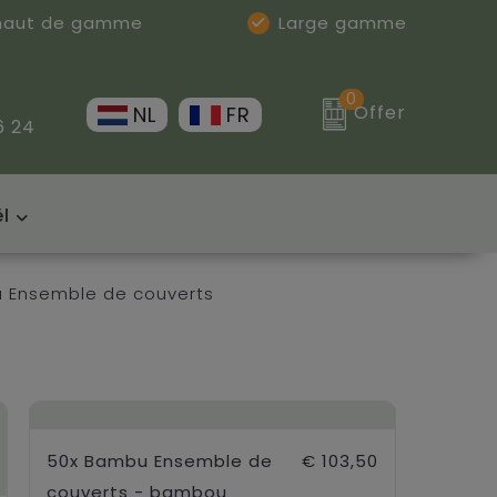
 haut de gamme
Large gamme
0
Offer
NL
FR
6 24
l
 Ensemble de couverts
50x Bambu Ensemble de
€ 103,50
couverts - bambou