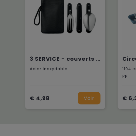
3 SERVICE - couverts de camping
Acier Inoxydable
1194
e
PP
€ 4,98
€ 6,
Voir