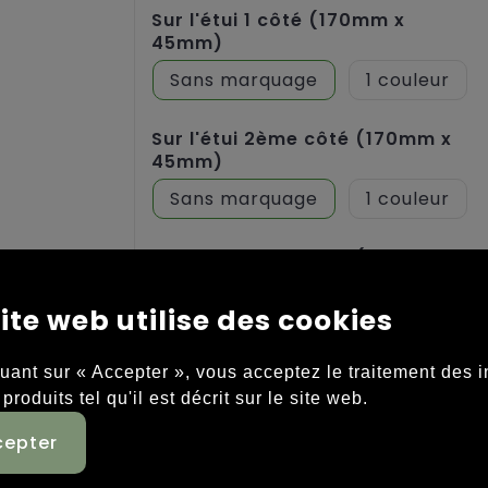
Sur l'étui 1 côté (170mm x
45mm)
Sans marquage
1
Sur l'étui 2ème côté (170mm x
45mm)
Sans marquage
1
Sur l'étui 2ème côté (100mm x
40mm)
ite web utilise des cookies
Sans marquage
Pleine couleur
quant sur « Accepter », vous acceptez le traitement des 
 produits tel qu'il est décrit sur le site web.
Sur l'étui 1 côté (100mm x
40mm)
Sans marquage