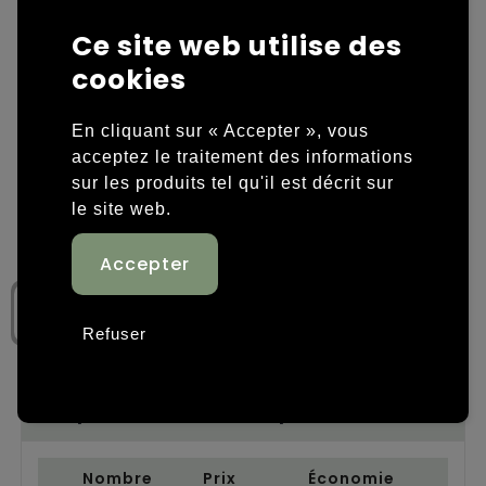
Ce site web utilise des
Housses et sacoches ordinateurs portables
Overige kleding
cookies
Overige tassen
Polos
En cliquant sur « Accepter », vous
Sacs en papier
Sweaters personnalisés
acceptez le traitement des informations
sur les produits tel qu'il est décrit sur
Sacs promotionnels
T-shirts personnalisés
le site web.
Sacs de voyage
Vestes personnalisées
Sacs à dos
Chaussures personnalisées
Refuser
Sacs porté épaule
Sacs de plage
Étape 1: Nombre de produits
Tassen voor sport
Nombre
Prix
Économie