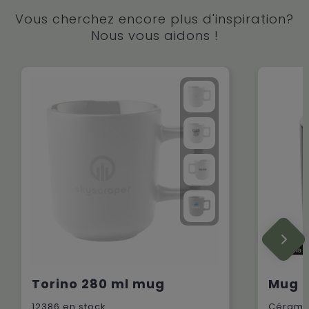
Vous cherchez encore plus d'inspiration?
Nous vous aidons !
Torino 280 ml mug
12386
en stock
Cérami