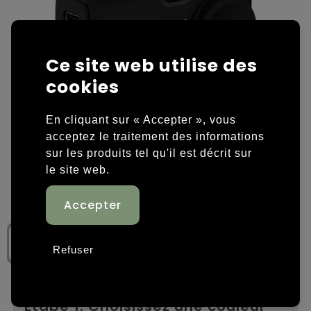
Housses et sacoches ordinateurs portables
Overige kleding
Overige tassen
Polos
Ce site web utilise des
cookies
Sacs en papier
Sweaters personnalisés
En cliquant sur « Accepter », vous
Sacs promotionnels
T-shirts personnalisés
acceptez le traitement des informations
Sacs de voyage
Vestes personnalisées
sur les produits tel qu'il est décrit sur
le site web.
Sacs à dos
Chaussures personnalisées
Sacs porté épaule
Sacs de plage
Refuser
Tassen voor sport
Étape 1: Choisissez une couleur