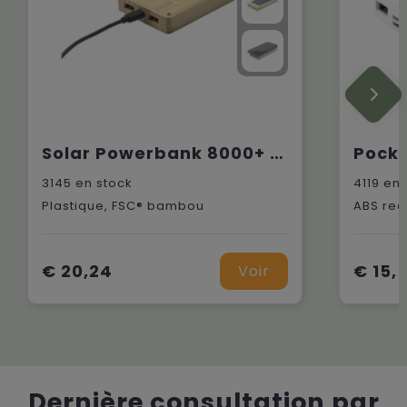
Solar Powerbank 8000+ Wireless Charger chargeur externe
3145
en stock
4119
en 
Plastique, FSC® bambou
ABS rec
€ 20,24
€ 15,
Voir
Dernière consultation par