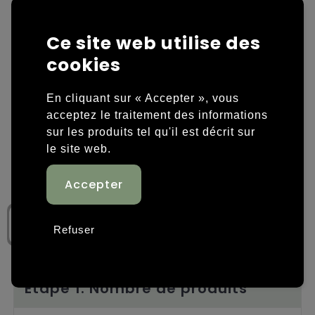
Housses et sacoches ordinateurs portables
Overige kleding
Ce site web utilise des
Overige tassen
Polos
cookies
Sacs en papier
Sweaters personnalisés
En cliquant sur « Accepter », vous
acceptez le traitement des informations
Sacs promotionnels
T-shirts personnalisés
sur les produits tel qu'il est décrit sur
le site web.
Sacs de voyage
Vestes personnalisées
Sacs à dos
Chaussures personnalisées
Sacs porté épaule
Refuser
Sacs de plage
Tassen voor sport
Étape 1: Nombre de produits