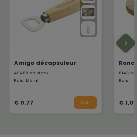
Amigo décapsuleur
Rond
49488
en stock
8148
en 
Bois, Métal
Bois
€ 0,77
€ 1,0
Voir