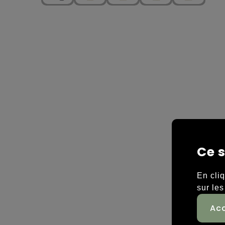
Ce s
En cli
sur les