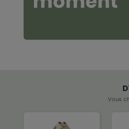
moment
D
Vous ch