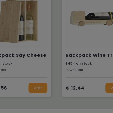
kpack Say Cheese
Rackpack Wine T
 stock
3454
en stock
Bois
FSC® Bois
,56
€ 12,44
Voir
V