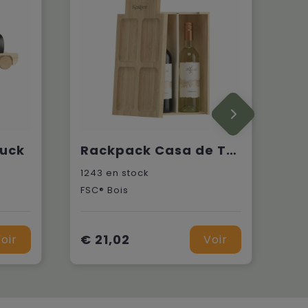
ruck
Rackpack Casa de Tapas Large
1243
en stock
FSC® Bois
€ 21,02
oir
Voir