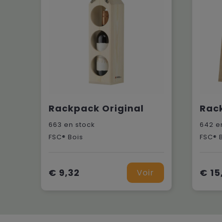
Rackpack Original
Rac
663
en stock
642
en
FSC® Bois
FSC® 
€ 9,32
€ 15
Voir