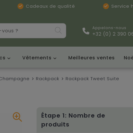
Cadeaux de qualité
Service
Appelons-nous
+32 (0) 2 390 0
cs
Vêtements
Meilleures ventes
Noë
t Champagne
Rackpack
Rackpack Tweet Suite
Étape 1: Nombre de
produits