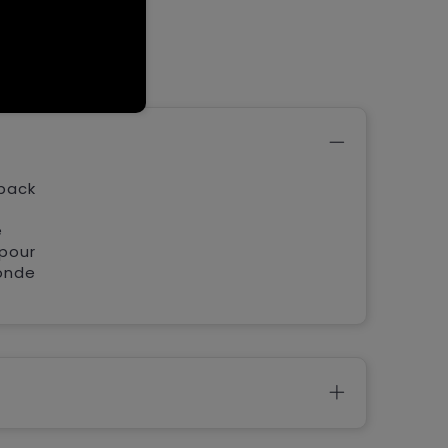
kpack
e
 pour
conde