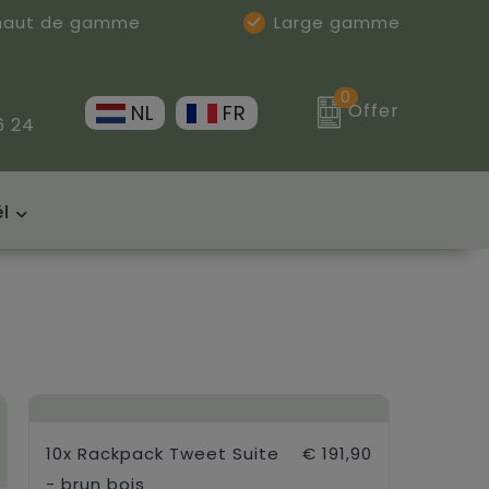
 haut de gamme
Large gamme
0
Offer
NL
FR
6 24
l
10x Rackpack Tweet Suite
€ 191,90
- brun bois