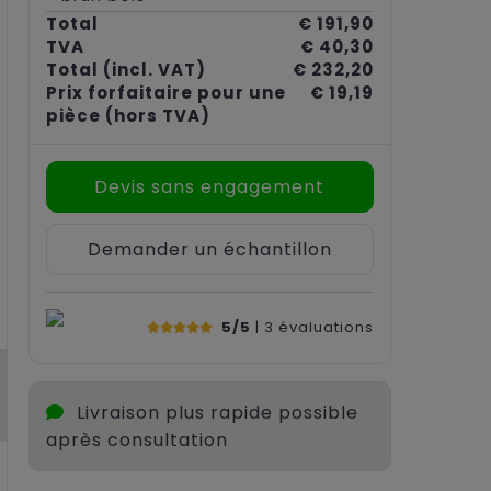
Total
€ 191,90
TVA
€ 40,30
Total
(incl. VAT)
€ 232,20
Prix forfaitaire pour une
€ 19,19
pièce
(hors TVA)
Devis sans engagement
Demander un échantillon
5/5
| 3
évaluations
Livraison plus rapide possible
après consultation