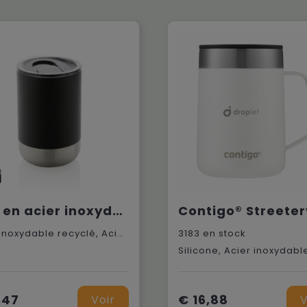
Mug en acier inoxydable recyclé RCS
Acier inoxydable recyclé, Acier inoxydable recyclé
3183
en stock
Silicone, Acier inoxydabl
,47
€ 16,88
Voir
V