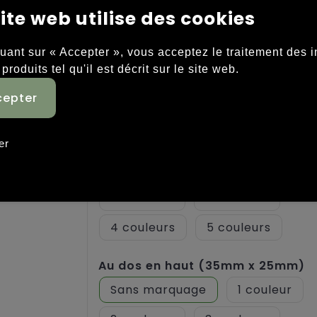
Face avant (35mm x 25mm)
ite web utilise des cookies
Sans marquage
Graver
quant sur « Accepter », vous acceptez le traitement des 
Au dos (25mm x 50mm)
 produits tel qu'il est décrit sur le site web.
Sans marquage
Graver
Face avant en haut (35mm x
25mm)
er
Sans marquage
1
2
3
4
5
Au dos en haut (35mm x 25mm)
Sans marquage
1