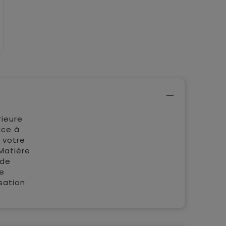
rieure
âce à
 votre
 Matière
nde
de
sation