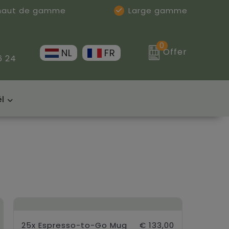
 haut de gamme
Large gamme
0
Offer
NL
FR
6 24
l
25x Espresso-to-Go Mug
€ 133,00