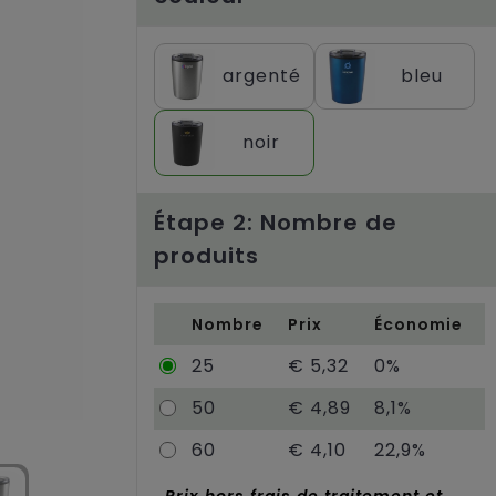
argenté
bleu
noir
Étape 2: Nombre de
produits
Nombre
Prix
Économie
25
€ 5,32
0%
50
€ 4,89
8,1%
60
€ 4,10
22,9%
Prix hors frais de traitement et