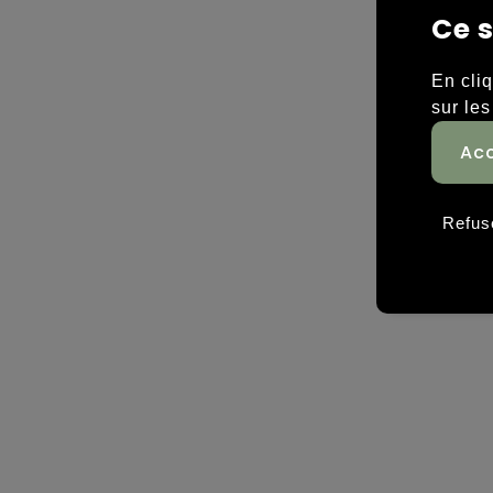
Ce s
En cli
sur les
Refus