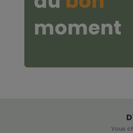
au
bon
moment
D
Vous ch