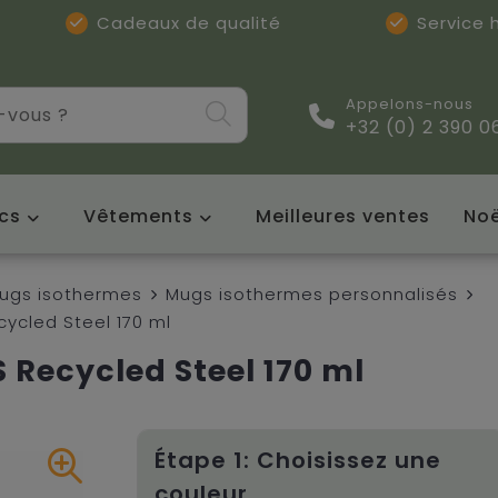
Cadeaux de qualité
Service
Appelons-nous
+32 (0) 2 390 0
cs
Vêtements
Meilleures ventes
Noë
mugs isothermes
Mugs isothermes personnalisés
ycled Steel 170 ml
Recycled Steel 170 ml
Étape 1: Choisissez une
couleur