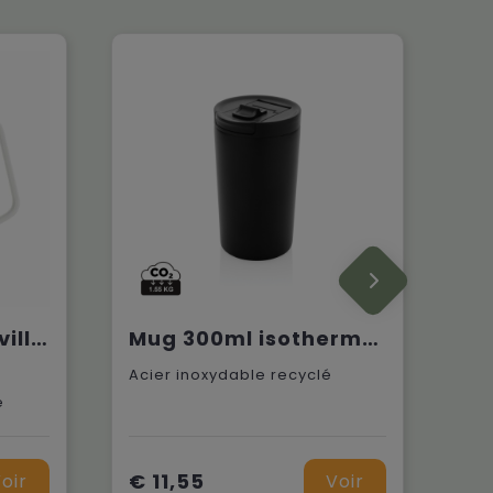
Contigo® Streeterville Desk Mug 420 ml gobelet thermos
Mug 300ml isotherme et étanche en acier recyclé RCS
Acier inoxydable recyclé
e
€ 11,55
oir
Voir