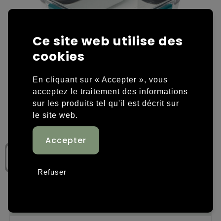
Housses et sacoches ordinateurs portables
Overige kleding
Ce site web utilise des
Overige tassen
Polos
cookies
Sacs en papier
Sweaters personnalisés
En cliquant sur « Accepter », vous
Sacs promotionnels
T-shirts personnalisés
acceptez le traitement des informations
sur les produits tel qu'il est décrit sur
Sacs de voyage
Vestes personnalisées
le site web.
Sacs à dos
Chaussures personnalisées
Sacs porté épaule
Refuser
Sacs de plage
Tassen voor sport
Étape 1: Choisissez une couleur