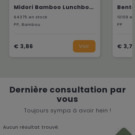
Midori Bamboo Lunchbox boîte à lunch
64375
en stock
10109
en
PP, Bambou
PP
€ 3,86
€ 3,7
Voir
Dernière consultation par
vous
Toujours sympa à avoir hein !
Aucun résultat trouvé.