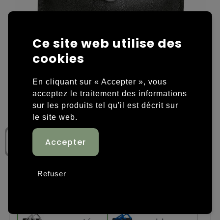
Housses et sacoches ordinateurs portables
Overige kleding
Ce site web utilise des
Overige tassen
Polos
cookies
Sacs en papier
Sweaters personnalisés
En cliquant sur « Accepter », vous
Sacs promotionnels
T-shirts personnalisés
acceptez le traitement des informations
sur les produits tel qu'il est décrit sur
Sacs de voyage
Vestes personnalisées
le site web.
Sacs à dos
Chaussures personnalisées
Sacs porté épaule
Refuser
Sacs de plage
Étape 1: Choisissez une couleur
Tassen voor sport