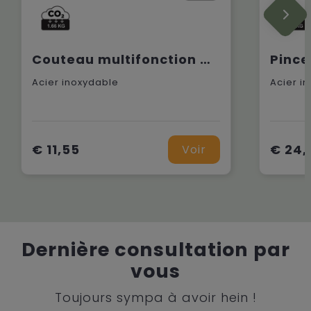
Couteau multifonction Gear X
Acier inoxydable
Acier i
€ 11,55
€ 24,
Voir
Dernière consultation par
vous
Toujours sympa à avoir hein !