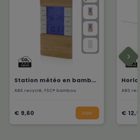
Station météo en bambou et plastique recyclé RCS Utah
ABS recyclé, FSC® bambou
ABS rec
€ 9,60
€ 12,
Voir