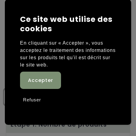
Housses et sacoches ordinateurs portables
Overige kleding
Ce site web utilise des
Overige tassen
Polos
cookies
Sacs en papier
Sweaters personnalisés
En cliquant sur « Accepter », vous
acceptez le traitement des informations
Sacs promotionnels
T-shirts personnalisés
sur les produits tel qu'il est décrit sur
le site web.
Sacs de voyage
Vestes personnalisées
Sacs à dos
Chaussures personnalisées
Sacs porté épaule
Refuser
Sacs de plage
Tassen voor sport
Étape 1: Nombre de produits